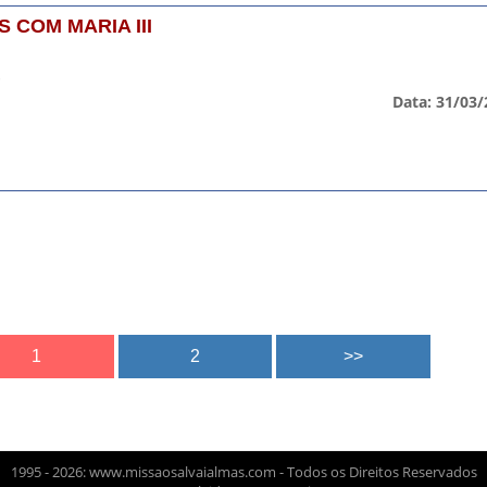
 COM MARIA III
.
Data: 31/03/
1995 - 2026: www.missaosalvaialmas.com - Todos os Direitos Reservados